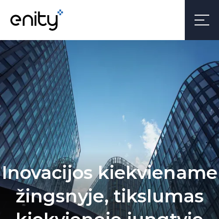
Inovacijos kiekviename
žingsnyje, tikslumas