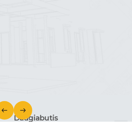
Daugiabutis
gyvenamasis namas