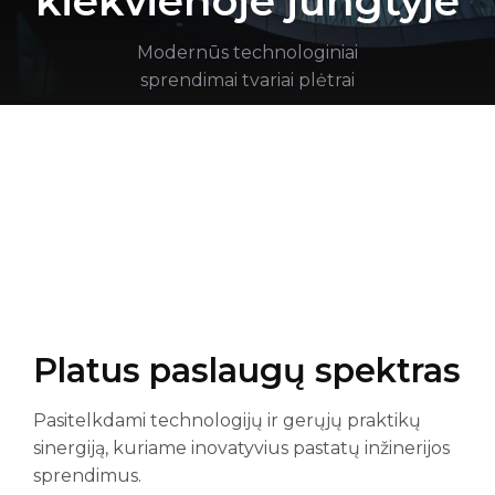
kiekvienoje jungtyje
Modernūs technologiniai
sprendimai tvariai plėtrai
Platus paslaugų spektras
Pasitelkdami technologijų ir gerųjų praktikų
sinergiją, kuriame inovatyvius pastatų inžinerijos
sprendimus.