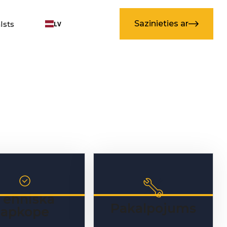
Sazinieties ar
lsts
LV
lsts
Tehniskā
Pakalpojums
apkope