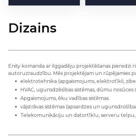
Dizains
Enity komanda ar ilggadēju projektēšanas pieredzi rū
autoruzraudzību. Mēs projektējam un rūpējamies pa
elektrotehnika (apgaismojums, elektrotīkli, zibe
HVAC, ugunsdzēsības sistēmas, dūmu nosūces sis
Apgaismojums, ēku vadības sistēmas.
vājstrāvas sistēmas (apsardzes un ugunsdrošības 
Telekomunikāciju un datortīklu, serveru telpu