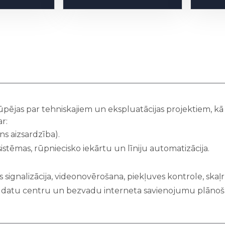
pējas par tehniskajiem un ekspluatācijas projektiem, kā 
r:
ns aizsardzība).
tēmas, rūpniecisko iekārtu un līniju automatizācija.
signalizācija, videonovērošana, piekļuves kontrole, skaļr
, datu centru un bezvadu interneta savienojumu plānoš