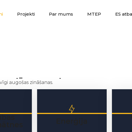
mi
Projekti
Par mums
MTEP
ES atba
mi
Projekti
Par mums
MTEP
ES atba
novatīvus partnerus
vīgi augošas zināšanas.
ības
Enerģija
nātnes