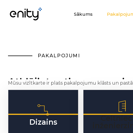
Sākums
Pakalpoju
Sākums
Pakalpoju
PAKALPOJUMI
Atklājiet uzticamus un i
Mūsu vizītkarte ir plašs pakalpojumu klāsts un pastā
Celtniec
Dizains
inženierzi