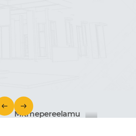
Mitmepereelamu