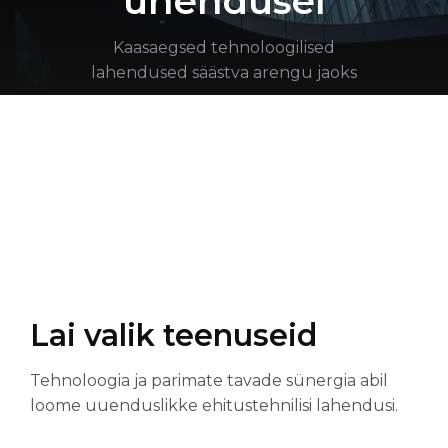
ühendusel
Kaasaegsed tehnoloogilised
lahendused säästva arengu jaoks
Lai valik teenuseid
Tehnoloogia ja parimate tavade sünergia abil
loome uuenduslikke ehitustehnilisi lahendusi.